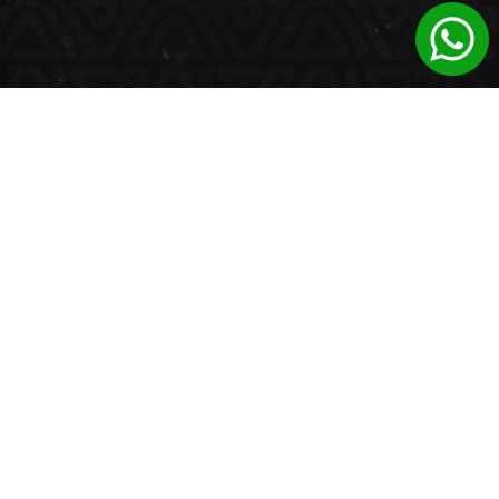
TODO EN UN SOLO LUGAR
> > > >
SOMOS UN ECOSISTEMA
ESTRATÉGICO DE PRODUCTOS Y
SERVICIOS
Impulsamos el crecimiento de nuestros clientes y
marcas asociadas mediante una red de
productos y servicios estrategicamente
integrados con el objetivo de transformar su
comunicación, posicionamiento y presencia en el
mundo actual.
BASED IN BUENOS AIRES
WORKING GLOBALLY