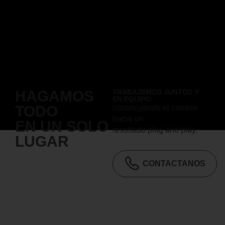
HAGAMOS
TRABAJEMOS JUNTOS Y
EN EQUIPO
TODO
construyendo el camino
hacia un
EN UN SOLO
resultado plug and play.
LUGAR
CONTACTANOS