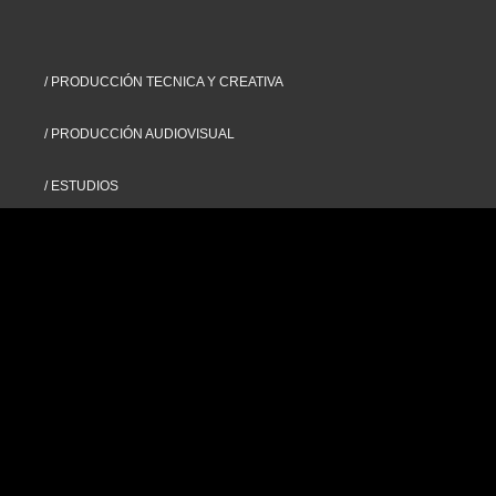
/ PRODUCCIÓN TECNICA Y CREATIVA
/ PRODUCCIÓN AUDIOVISUAL
/ ESTUDIOS
/ NUESTROS PROYECTOS
/ CONOCENOS
/ CONTACTO
Humberto Primo 545,
San Telmo, CABA
contacto@displayav.com
@display.av