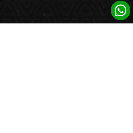
TODO EN UN SOLO LUGAR
> > > >
SOMOS UN ECOSISTEMA
ESTRATÉGICO DE PRODUCTOS Y
SERVICIOS
Impulsamos el crecimiento de nuestros clientes y
marcas asociadas mediante una red de
productos y servicios estrategicamente
integrados con el objetivo de transformar su
comunicación, posicionamiento y presencia en el
mundo actual.
BASED IN BUENOS AIRES
WORKING GLOBALLY