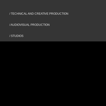
/ TECHNICAL AND CREATIVE PRODUCTION
/ AUDIOVISUAL PRODUCTION
/ STUDIOS
/ NUESTROS PROYECTOS
/ GET TO KNOW US
/ CONTACT
Humberto Primo 545,
San Telmo, CABA
contacto@displayav.com
@display.av
@thatpepper.agency