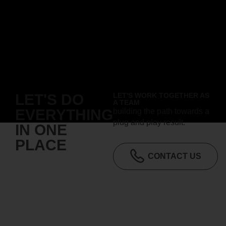
LET'S DO
LET'S WORK TOGETHER AS
A TEAM
EVERYTHING
building the path towards a
plug and play result.
IN ONE
PLACE
CONTACT US